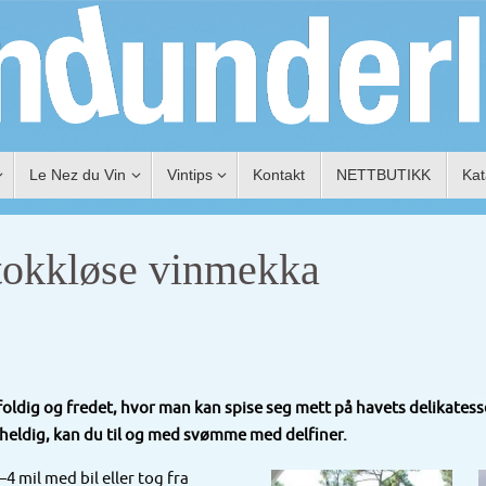
Le Nez du Vin
Vintips
Kontakt
NETTBUTIKK
Kat
stokkløse vinmekka
oldig og fredet, hvor man kan spise seg mett på havets delikatesser,
u heldig, kan du til og med svømme med delfiner.
 mil med bil eller tog fra