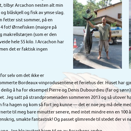
, tilbyr Arcachon nesten alt min
 blåskjell og fisk av ymse slag.
in fetter sist sommer, på en
 14 fot! Ørnefisken (maigre på
og makrellstørjen (som er den
eide hele 55 kilo. I Arcachon har
 men det er faktisk ingen
 for selv om det ikke er
nommerte Bordeaux-vinprodusentene et feriehus der. Huset har gje
t deilig å ha for eksempel Pierre og Denis Dubourdieu (far og sønn
et. Jeg satt på strandpromenaden sommeren 2013 og så utover have
 fra hagen og kom så fort jeg kunne — det er noe jeg må dele med 
eturnerte til meg bare minutter senere, med intet mindre enn en 100 
enskrig, smakte fantastisk! Og passet glimrende til stedet der vi nø