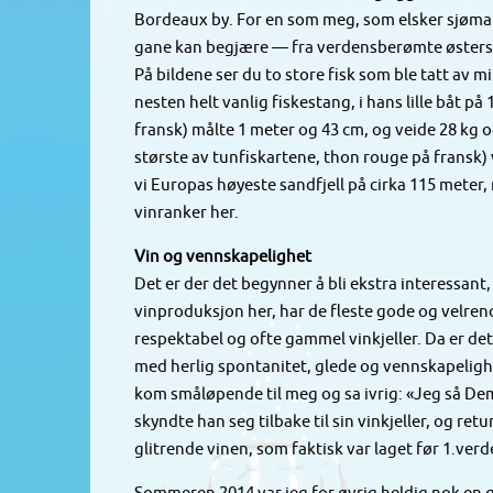
Bordeaux by. For en som meg, som elsker sjømat
gane kan begjære — fra verdensberømte østers og
På bildene ser du to store fisk som ble tatt av m
nesten helt vanlig fiskestang, i hans lille båt på
fransk) målte 1 meter og 43 cm, og veide 28 kg 
største av tunfiskartene, thon rouge på fransk) v
vi Europas høyeste sandfjell på cirka 115 meter,
vinranker her.
Vin og vennskapelighet
Det er der det begynner å bli ekstra interessant,
vinproduksjon her, har de fleste gode og velre
respektabel og ofte gammel vinkjeller. Da er de
med herlig spontanitet, glede og vennskapeligh
kom småløpende til meg og sa ivrig: «Jeg så Dem
skyndte han seg tilbake til sin vinkjeller, og r
glitrende vinen, som faktisk var laget før 1.verd