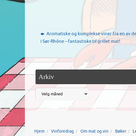
Aromatiske og komplekse viner fra en av de
i Sør-Rhône – fantastiske til grillet mat!
Arkiv
Hjem
Vinforedrag
Om mat og vin
Bøker
L