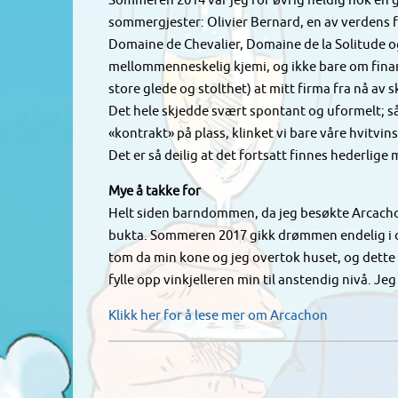
Sommeren 2014 var jeg for øvrig heldig nok en g
sommergjester: Olivier Bernard, en av verdens 
Domaine de Chevalier, Domaine de la Solitude o
mellommenneskelig kjemi, og ikke bare om finansi
store glede og stolthet) at mitt firma fra nå av 
Det hele skjedde svært spontant og uformelt; så 
«kontrakt» på plass, klinket vi bare våre hvitvi
Det er så deilig at det fortsatt finnes hederlig
Mye å takke for
Helt siden barndommen, da jeg besøkte Arcacho
bukta. Sommeren 2017 gikk drømmen endelig i opp
tom da min kone og jeg overtok huset, og dette
fylle opp vinkjelleren min til anstendig nivå. Je
Klikk her for å lese mer om Arcachon