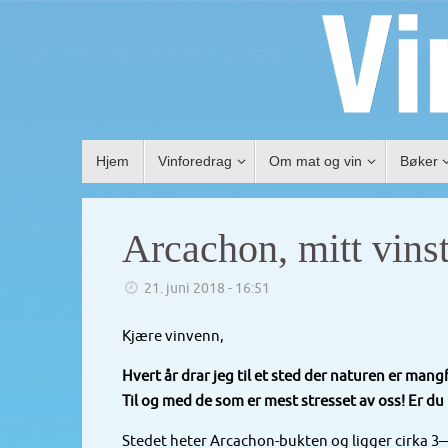
Hjem
Vinforedrag
Om mat og vin
Bøker
Arcachon, mitt vin
21. juni 2018 - 16:51
Kjære vinvenn,
Hvert år drar jeg til et sted der naturen er mangf
Til og med de som er mest stresset av oss! Er d
Stedet heter Arcachon-bukten og ligger cirka 3—4