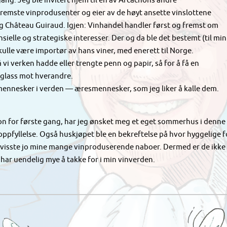
ang. Jeg ble invitert hjem til en av Arcachons andre
fremste vinprodusenter og eier av de høyt ansette vinslottene
g Château Guiraud. Igjen: Vinhandel handler først og fremst om
elle og strategiske interesser. Der og da ble det bestemt (til min
skulle være importør av hans viner, med enerett til Norge.
vi verken hadde eller trengte penn og papir, så for å få en
nsglass mot hverandre.
e mennesker i verden — æresmennesker, som jeg liker å kalle dem.
n for første gang, har jeg ønsket meg et eget sommerhus i denne
fyllelse. Også huskjøpet ble en bekreftelse på hvor hyggelige folk
 visste jo mine mange vinproduserende naboer. Dermed er de ikke 
g har uendelig mye å takke for i min vinverden.