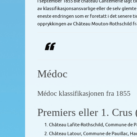
I september 1855 ble château Cantemerle lagt til 
av klassifikasjonsansvarlige eller de selv glemt
eneste endringen som er foretatt i det senere ti
opprykkingen av Château Mouton-Rothschild fra 2.
Médoc
Médoc klassifikasjonen fra 1855
Premiers eller 1. Crus (
Château Lafite-Rothschild, Commune de Paui
Château Latour, Commune de Pauillac, Hau