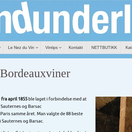
Le Nez du Vin
Vintips
Kontakt
NETTBUTIKK
Kat
 Bordeauxviner
 fra april 1855
ble laget i forbindelse med at
, Sauternes og Barsac
i Paris samme året. Man valgte de 88 beste
 i Sauternes og Barsac.