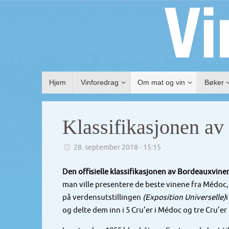
Hjem
Vinforedrag
Om mat og vin
Bøker
Klassifikasjonen av
28. september 2018 - 15:15
Den offisielle klassifikasjonen av Bordeauxviner
man ville presentere de beste vinene fra Médoc
på verdensutstillingen
(Exposition Universelle)
og delte dem inn i 5 Cru’er i Médoc og tre Cru’er