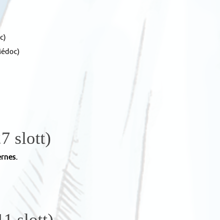
c)
Médoc)
7 slott)
ernes.
1 slott)