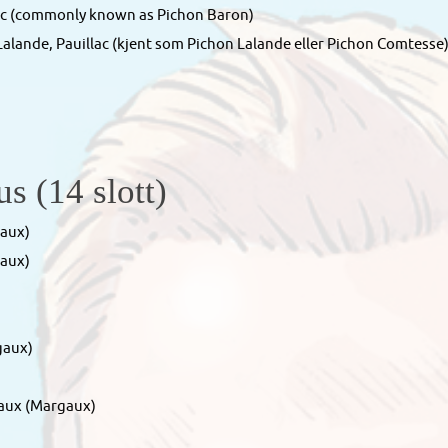
lac (commonly known as Pichon Baron)
lande, Pauillac (kjent som Pichon Lalande eller Pichon Comtesse
s (14 slott)
aux)
aux)
gaux)
aux (Margaux)