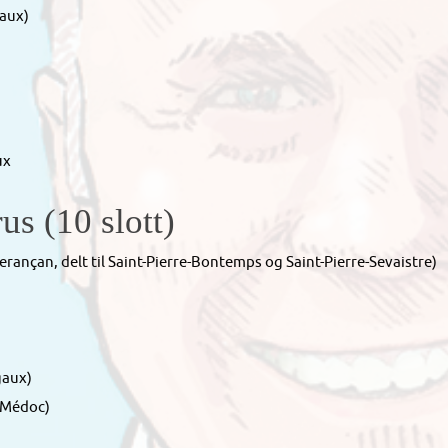
aux)
ux
us (10 slott)
Serançan, delt til Saint-Pierre-Bontemps og Saint-Pierre-Sevaistre)
gaux)
t-Médoc)