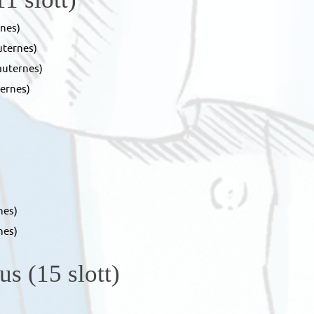
nes)
uternes)
auternes)
ernes)
nes)
nes)
s (15 slott)