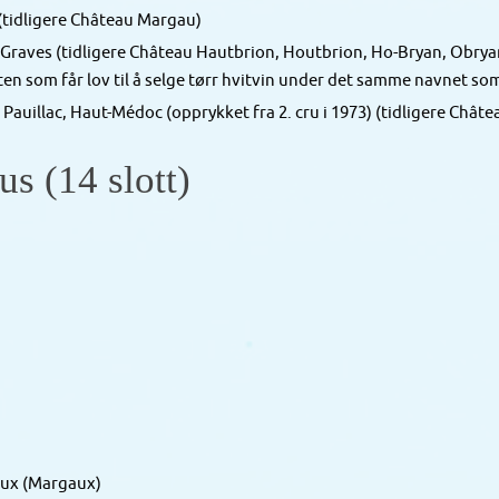
idligere Château Margau)
aves (tidligere Château Hautbrion, Houtbrion, Ho-Bryan, Obryan, 
sten som får lov til å selge tørr hvitvin under det samme navnet so
uillac, Haut-Médoc (opprykket fra 2. cru i 1973) (tidligere Châ
s (14 slott)
ux (Margaux)