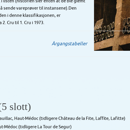
i listen (historien sier enten at de ble glemt
e å sende vareprøver til instansene).Den
den i denne klassifikasjonen, er
 Cru til 1. Cru i 1973.
Årgangstabeller
5 slott)
llac, Haut-Médoc (tidligere Château de la Fite, Laffite, Lafitte)
t-Médoc (tidligere La Tour de Segur)