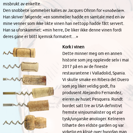
misbrukt av enkelte.
Den snobbete sommelier kalles av Jacques Ohron for «
snobelier
«.
Han skriver følgende: «en sommelier hadde en samtale med en av
mine venner som ikke likte vinen han nettopp hadde fått servert.
Han sa uforskammet: «min herre, De liker ikke denne vinen fordi
deres gane er blitt kjemisk formatert…»
Kork i vinen
Dette minner meg om en annen
historie som jeg opplevde selv i mai
2017 på en av de fineste
restaurantene i Valladolid, Spania.
Vi skulle smake en Ribera del Duero
som jeg liker veldig godt, fra
produsent Alejandro Fernandez,
eieren av huset Pesquera. Rundt
bordet satt tre av USA definitivt
fremste vinjournalister og et par
tysk/ungarske ønologer. Kelneren
tilhørte den eldste garden og var
virkelig en klisjé over hvordan man