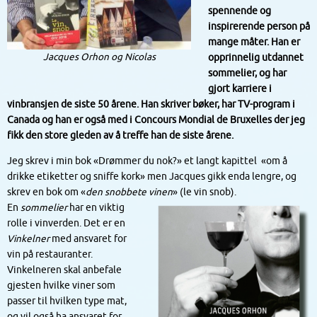
spennende og
inspirerende person på
mange måter. Han er
Jacques Orhon og Nicolas
opprinnelig utdannet
sommelier, og har
gjort karriere i
vinbransjen de siste 50 årene. Han skriver bøker, har TV-program i
Canada og han er også med i Concours Mondial de Bruxelles der jeg
fikk den store gleden av å treffe han de siste årene.
Jeg skrev i min bok «Drømmer du nok?» et langt kapittel «om å
drikke etiketter og sniffe kork» men Jacques gikk enda lengre, og
skrev en bok om «
den snobbete vinen
» (le vin snob).
En
sommelier
har en viktig
rolle i vinverden. Det er en
Vinkelner
med ansvaret for
vin på restauranter.
Vinkelneren skal anbefale
gjesten hvilke viner som
passer til hvilken type mat,
og vil også ha ansvaret for