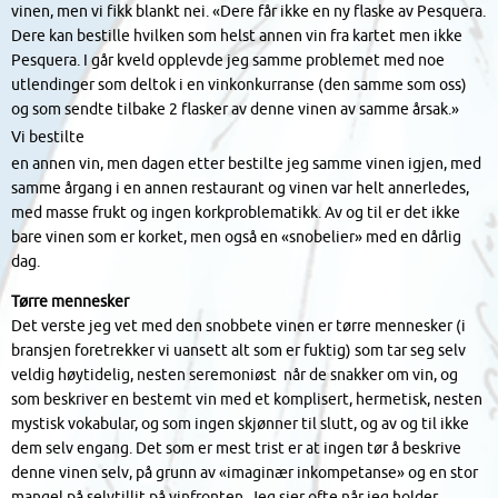
vinen, men vi fikk blankt nei. «Dere får ikke en ny flaske av Pesquera.
Dere kan bestille hvilken som helst annen vin fra kartet men ikke
Pesquera. I går kveld opplevde jeg samme problemet med noe
utlendinger som deltok i en vinkonkurranse (den samme som oss)
og som sendte tilbake 2 flasker av denne vinen av samme årsak.»
Vi bestilte
en annen vin, men dagen etter bestilte jeg samme vinen igjen, med
samme årgang i en annen restaurant og vinen var helt annerledes,
med masse frukt og ingen korkproblematikk. Av og til er det ikke
bare vinen som er korket, men også en «snobelier» med en dårlig
dag.
Tørre mennesker
Det verste jeg vet med den snobbete vinen er tørre mennesker (i
bransjen foretrekker vi uansett alt som er fuktig) som tar seg selv
veldig høytidelig, nesten seremoniøst når de snakker om vin, og
som beskriver en bestemt vin med et komplisert, hermetisk, nesten
mystisk vokabular, og som ingen skjønner til slutt, og av og til ikke
dem selv engang. Det som er mest trist er at ingen tør å beskrive
denne vinen selv, på grunn av «imaginær inkompetanse» og en stor
mangel på selvtillit på vinfronten. Jeg sier ofte når jeg holder