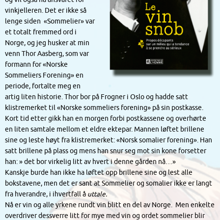
vinkjelleren. Det er ikke så
lenge siden «Sommelier» var
et totalt fremmed ord i
Norge, og jeg husker at min
venn Thor Aasberg, som var
formann for «Norske
Sommeliers Forening» en
periode, fortalte meg en
artig liten historie. Thor bor på Frogner i Oslo og hadde satt
klistremerket til «Norske sommeliers forening» på sin postkasse.
Kort tid etter gikk han en morgen forbi postkassene og overhørte
en liten samtale mellom et eldre ektepar. Mannen løftet brillene
sine og leste høyt fra klistremerket: «Norsk somalier forening». Han
satt brillene på plass og mens han snur seg mot sin kone forsetter
han: » det bor virkelig litt av hvert i denne gården nå…»
Kanskje burde han ikke ha løftet opp brillene sine og lest alle
bokstavene, men det er sant at Sommelier og somalier ikke er langt
fra hverandre, i ihvertfall å
uttale.
Nå er vin og alle yrkene rundt vin blitt en del av Norge. Men enkelte
overdriver dessverre litt for mye med vin og ordet sommelier blir