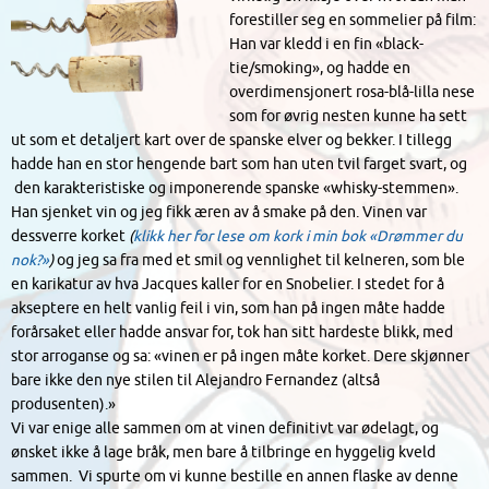
forestiller seg en sommelier på film:
Han var kledd i en fin «black-
tie/smoking», og hadde en
overdimensjonert rosa-blå-lilla nese
som for øvrig nesten kunne ha sett
ut som et detaljert kart over de spanske elver og bekker. I tillegg
hadde han en stor hengende bart som han uten tvil farget svart, og
den karakteristiske og imponerende spanske «whisky-stemmen».
Han sjenket vin og jeg fikk æren av å smake på den. Vinen var
dessverre korket
(
klikk her for lese om kork i min bok «Drømmer du
nok?»
)
og jeg sa fra med et smil og vennlighet til kelneren, som ble
en karikatur av hva Jacques kaller for en Snobelier. I stedet for å
akseptere en helt vanlig feil i vin, som han på ingen måte hadde
forårsaket eller hadde ansvar for, tok han sitt hardeste blikk, med
stor arroganse og sa: «vinen er på ingen måte korket. Dere skjønner
bare ikke den nye stilen til Alejandro Fernandez (altså
produsenten).»
Vi var enige alle sammen om at vinen definitivt var ødelagt, og
ønsket ikke å lage bråk, men bare å tilbringe en hyggelig kveld
sammen. Vi spurte om vi kunne bestille en annen flaske av denne