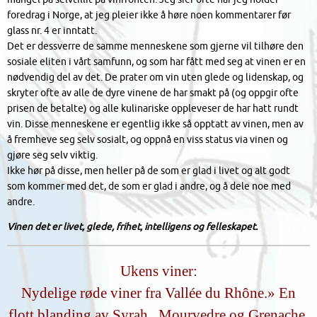
foredrag i Norge, at jeg pleier ikke å høre noen kommentarer før
glass nr. 4 er inntatt.
Det er dessverre de samme menneskene som gjerne vil tilhøre den
sosiale eliten i vårt samfunn, og som har fått med seg at vinen er en
nødvendig del av det. De prater om vin uten glede og lidenskap, og
skryter ofte av alle de dyre vinene de har smakt på (og oppgir ofte
prisen de betalte) og alle kulinariske oppleveser de har hatt rundt
vin. Disse menneskene er egentlig ikke så opptatt av vinen, men av
å fremheve seg selv sosialt, og oppnå en viss status via vinen og
gjøre seg selv viktig.
Ikke hør på disse, men heller på de som er glad i livet og alt godt
som kommer med det, de som er glad i andre, og å dele noe med
andre.
Vinen det er livet, glede, frihet, intelligens og felleskapet.
Ukens viner:
Nydelige røde viner fra Vallée du Rhône.» En
flott blanding av Syrah , Mourvedre og Grenache,